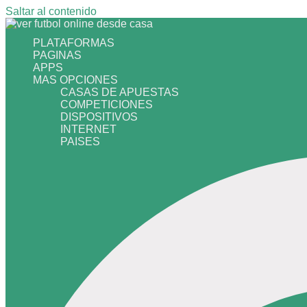
Saltar al contenido
PLATAFORMAS
PAGINAS
APPS
MAS OPCIONES
CASAS DE APUESTAS
COMPETICIONES
DISPOSITIVOS
INTERNET
PAISES