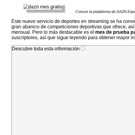
Conoce la plataforma de DAZN Espa
Este nuevo servicio de deportes en streaming se ha conve
gran abanico de competiciones deportivas que ofrece, as
mensual. Pero lo más destacable es el
mes de prueba pa
suscriptores, así que sigue leyendo para obtener mayor i
Descubre toda esta información